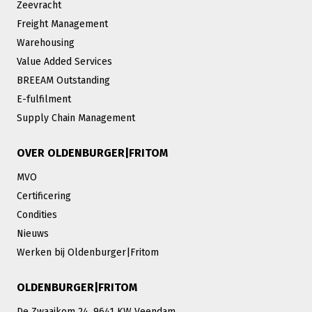
Zeevracht
Freight Management
Warehousing
Value Added Services
BREEAM Outstanding
E-fulfilment
Supply Chain Management
OVER OLDENBURGER|FRITOM
MVO
Certificering
Condities
Nieuws
Werken bij Oldenburger|Fritom
OLDENBURGER|FRITOM
De Zwaaikom 24, 9641 KW Veendam