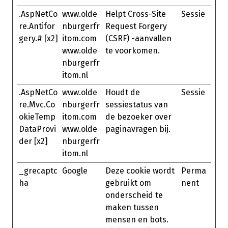
.AspNetCo
www.olde
Helpt Cross-Site
Sessie
re.Antifor
nburgerfr
Request Forgery
gery.# [x2]
itom.com
(CSRF) -aanvallen
www.olde
te voorkomen.
nburgerfr
itom.nl
.AspNetCo
www.olde
Houdt de
Sessie
re.Mvc.Co
nburgerfr
sessiestatus van
okieTemp
itom.com
de bezoeker over
DataProvi
www.olde
paginavragen bij.
der [x2]
nburgerfr
itom.nl
_grecaptc
Google
Deze cookie wordt
Perma
ha
gebruikt om
nent
onderscheid te
maken tussen
mensen en bots.