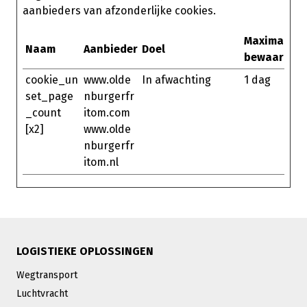
aanbieders van afzonderlijke cookies.
Maximale
Naam
Aanbieder
Doel
bewaarterm
cookie_un
www.olde
In afwachting
1 dag
set_page
nburgerfr
_count
itom.com
[x2]
www.olde
nburgerfr
itom.nl
LOGISTIEKE OPLOSSINGEN
Wegtransport
Luchtvracht