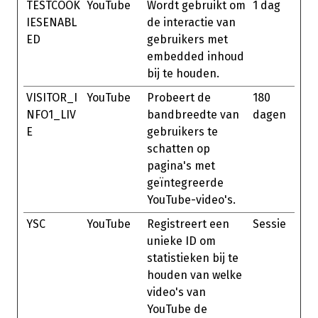
TESTCOOK
YouTube
Wordt gebruikt om
1 dag
IESENABL
de interactie van
ED
gebruikers met
embedded inhoud
bij te houden.
VISITOR_I
YouTube
Probeert de
180
NFO1_LIV
bandbreedte van
dagen
E
gebruikers te
schatten op
pagina's met
geïntegreerde
YouTube-video's.
YSC
YouTube
Registreert een
Sessie
unieke ID om
statistieken bij te
houden van welke
video's van
YouTube de