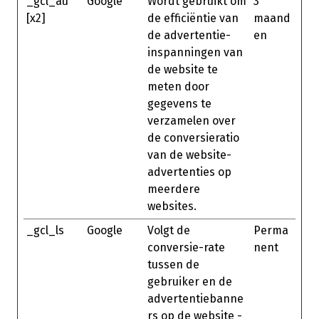
_gcl_au
Google
Wordt gebruikt om
3
[x2]
de efficiëntie van
maand
de advertentie-
en
inspanningen van
de website te
meten door
gegevens te
verzamelen over
de conversieratio
van de website-
advertenties op
meerdere
websites.
_gcl_ls
Google
Volgt de
Perma
conversie-rate
nent
tussen de
gebruiker en de
advertentiebanne
rs op de website -