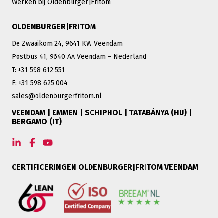
Werken bij Oldenburger|Fritom
OLDENBURGER|FRITOM
De Zwaaikom 24, 9641 KW Veendam
Postbus 41, 9640 AA Veendam – Nederland
T: +31 598 612 551
F: +31 598 625 004
sales@oldenburgerfritom.nl
VEENDAM | EMMEN | SCHIPHOL | TATABÁNYA (HU) |
BERGAMO (IT)
CERTIFICERINGEN OLDENBURGER|FRITOM VEENDAM