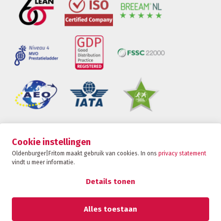
Oldenburger|Fritom is onderdeel van de Fritom
Cookie instellingen
Group
Oldenburger|Fritom maakt gebruik van cookies. In ons
privacy statement
vindt u meer informatie.
CONTACT
Copyright 2026
Details tonen
Privacybeleid
Privacy statement
Alles toestaan
Sanctie statement