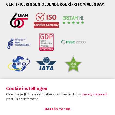
CERTIFICERINGEN OLDENBURGER|FRITOM VEENDAM
Oldenburger|Fritom is onderdeel van de Fritom
Cookie instellingen
Group
Oldenburger|Fritom maakt gebruik van cookies. In ons
privacy statement
vindt u meer informatie.
CONTACT
Copyright 2026
Details tonen
Privacybeleid