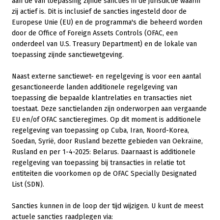
aan de van toepassing zijnde sancties in de jurisdictie waarin
zij actief is. Dit is inclusief de sancties ingesteld door de
Europese Unie (EU) en de programma's die beheerd worden
door de Office of Foreign Assets Controls (OFAC, een
onderdeel van U.S. Treasury Department) en de lokale van
toepassing zijnde sanctiewetgeving.
Naast externe sanctiewet- en regelgeving is voor een aantal
gesanctioneerde landen additionele regelgeving van
toepassing die bepaalde klantrelaties en transacties niet
toestaat. Deze sanctielanden zijn onderworpen aan vergaande
EU en/of OFAC sanctieregimes. Op dit moment is additionele
regelgeving van toepassing op Cuba, Iran, Noord-Korea,
Soedan, Syrië, door Rusland bezette gebieden van Oekraïne,
Rusland en per 1-4-2025: Belarus. Daarnaast is additionele
regelgeving van toepassing bij transacties in relatie tot
entiteiten die voorkomen op de OFAC Specially Designated
List (SDN).
Sancties kunnen in de loop der tijd wijzigen. U kunt de meest
actuele sancties raadplegen via: