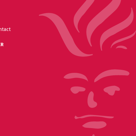
ntact
ER