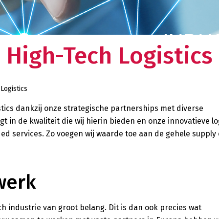
n
Het laatste nieuws over en van Oldenburger|Fritom?
dt u de
Op onze site leest u alles over de meest actuele
ming.
woord ondernemen
ontwikkelingen en onze innovatieve oplossingen.
High-Tech Logistics
Over ons
ppelijk verantwoord en duurzaam
en bij Oldenburger|Fritom? Lees alles over
Oldenburger|Fritom is een innovatieve lo
beleid en onze duurzame initiatieven.
ketenregisseur met een sterk wereldwij
Logistics
supply chain is bij ons in deskundige ha
tics dankzij
onze
strategische partnerships met diverse
gt in
de kwaliteit die wij hierin bieden en onze innovatieve lo
ded
services.
Zo voegen wij waarde toe aan de gehele
supply
werk
ch industrie van groot belang. Dit is dan ook precies wat