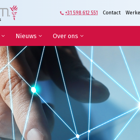
+31 598 612 551
Contact
Werke
Nieuws
Over ons
zame
Blog | Shaping the Future of
Directie en Management
kkelingsdoelen
Logistics
Kennisorganisatie
Nieuwsbrief
Onze medewerkers
werking onderwijs
In de media
Partners over ons
sponsoring en
Onze geschiedenis
erships
Predicaat Hofleverancier
 doelen
Awards Oldenburger|Fritom
Certificeringen
Nieuws