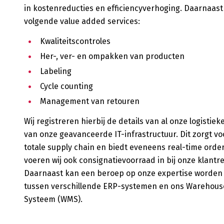
in
kostenreducties en efficiencyverhoging. Daarnaast
volgende
value
added
services:
Kwaliteitscontroles
Her-, ver- en ompakken van producten
Labeling
Cycle
count
ing
Management van
retouren
Wij registreren hierbij de details van al onze logistiek
van onze
geavanceerde IT-infrastructuur.
Dit zorgt v
totale
supply
chain en
biedt eveneens real-time order
voeren wij ook consignatievoorraad in bij onze klantre
Daarnaast
kan een beroep op onze
expertise
worden
tussen
verschillende ERP-systemen
en ons
Warehous
Systeem
(WMS).