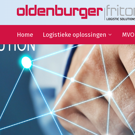
Home
Logistieke oplossingen
MVO
Transport
Duur
Ontwi
Warehousing
QHSE
Supply Chain Management
Samen
Sport
partn
Goede
Logistieke oplossingen