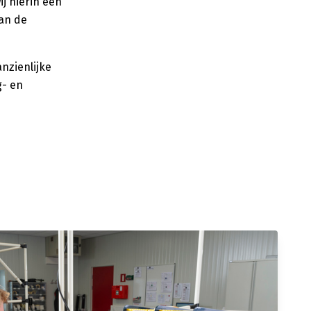
j hierin een
van de
nzienlijke
g- en