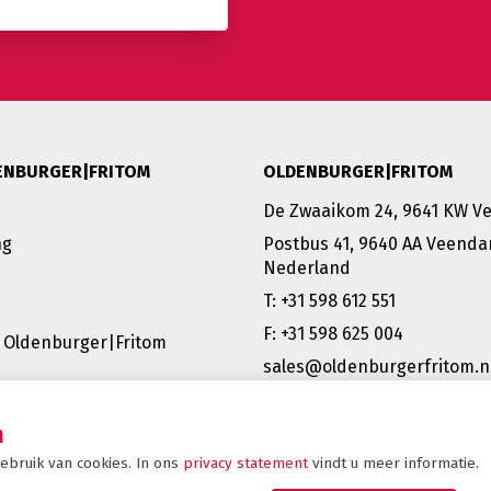
ENBURGER|FRITOM
OLDENBURGER|FRITOM
De Zwaaikom 24, 9641 KW 
ng
Postbus 41, 9640 AA Veenda
Nederland
T: +31 598 612 551
F: +31 598 625 004
 Oldenburger|Fritom
sales@oldenburgerfritom.n
VEENDAM | EMMEN | SCHIPH
TATABÁNYA (HU) | BERGAMO 
n
bruik van cookies. In ons
privacy statement
vindt u meer informatie.