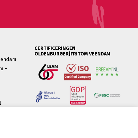
CERTIFICERINGEN
OLDENBURGER|FRITOM VEENDAM
Veendam
m –
l
OL |
(IT)