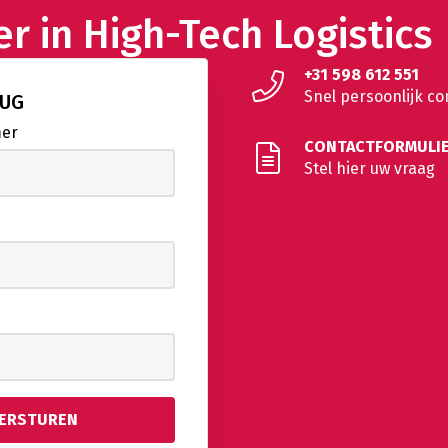
er in
High-Tech
Logistics
+31 598 612 551
Snel persoonlijk co
RUG
mer
CONTACTFORMULI
Stel hier uw vraag