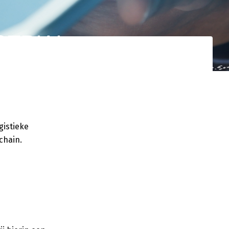
gistieke
d netwerk. Uw
nden.
gistieke
chai
n.