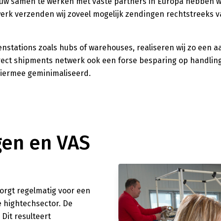
auw samen te werken met vaste partners in Europa hebben wi
erk verzenden wij zoveel mogelijk zendingen rechtstreeks 
nstations zoals hubs of warehouses, realiseren wij zo een aa
irect shipments netwerk ook een forse besparing op handlin
hiermee geminimaliseerd.
gen en VAS
orgt
regelmatig
voor
een
e hightechsector. De
.
Dit resulteert