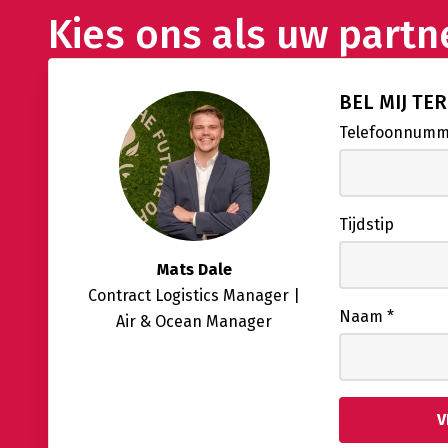
Kies ons als uw partn
BEL MIJ TE
Telefoonnum
Tijdstip
Mats Dale
Contract Logistics Manager |
Naam
*
Air & Ocean Manager