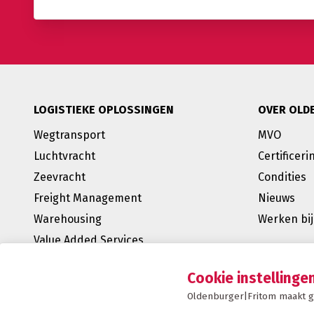
LOGISTIEKE OPLOSSINGEN
OVER OLD
Wegtransport
MVO
Luchtvracht
Certificeri
Zeevracht
Condities
Freight Management
Nieuws
Warehousing
Werken bij
Value Added Services
BREEAM Outstanding
Cookie instellinge
E-fulfilment
Oldenburger|Fritom maakt ge
Supply Chain Management