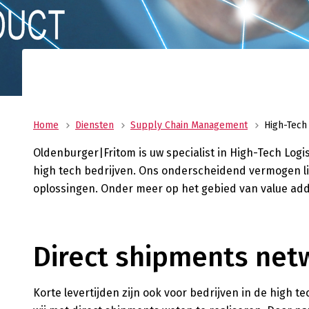
Uw allround logistiek dienstverlener met ee
wereldwijd netwerk? Oldenburger|Fritom bie
beste logistieke oplossing voor uw onderne
Verant
Maatscha
ondernem
ons MVO 
Home
Diensten
Supply Chain Management
High-Tech 
Oldenburger|Fritom
is
uw specialist
i
n
High-Tech
Logis
high
tech
bedrijven.
Ons onderscheidend vermogen li
oplossingen. Onder meer op het gebied van
value
ad
Direct shipments net
Korte levertijden zijn ook voor bedrijven in de high te