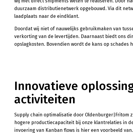
wij met direct shipments weten te realiseren. Door n
duurzaam distributienetwerk opgebouwd. Via dit netw
laadplaats naar de eindklant.
Doordat wij niet of nauwelijks gebruikmaken van tusse
verkorting van de levertijden. Daarnaast biedt ons d
opslagkosten. Bovendien wordt de kans op schades 
Innovatieve oplossin
activiteiten
Supply chain optimalisatie
door
Oldenburger|Fritom
z
h
ogere productiecapaciteit bij
onze klantrelaties in d
invoering van
Kanban
flows
is hier een voorbeeld van