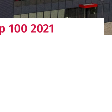
p 100 2021
gistieke
d netwerk. Uw
nden.