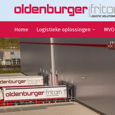
Home
Logistieke oplossingen
MVO
Transport
Duur
Ontwi
Warehousing
QHSE
Supply Chain Management
Samen
Sport
partn
Goede
Logistieke oplossingen