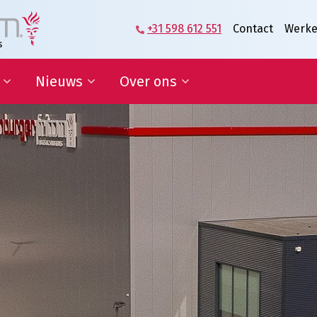
+31 598 612 551
Contact
Werke
Nieuws
Over ons
zame
Blog | Shaping the Future of
Directie en Management
kkelingsdoelen
Logistics
Kennisorganisatie
Nieuwsbrief
Onze medewerkers
werking onderwijs
In de media
Partners over ons
sponsoring en
Onze geschiedenis
erships
Predicaat Hofleverancier
 doelen
Awards Oldenburger|Fritom
Certificeringen
Nieuws