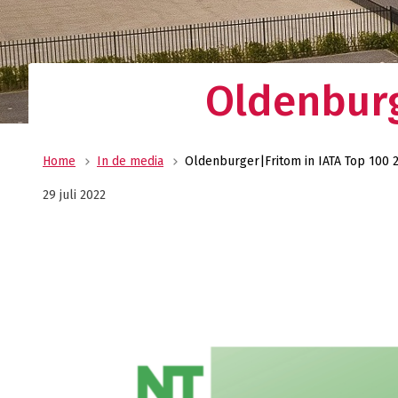
Uw allround logistiek dienstverlener met ee
wereldwijd netwerk? Oldenburger|Fritom bie
beste logistieke oplossing voor uw onderne
Verant
Oldenburg
Maatscha
ondernem
ons MVO 
Home
In de media
Oldenburger|Fritom in IATA Top 100 
29 juli 2022