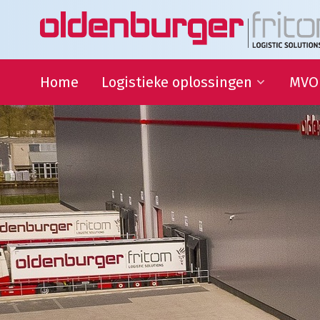
Home
Logistieke oplossingen
MVO
Transport
Duur
Ontwi
Warehousing
QHSE
Supply Chain Management
Samen
Sport
partn
Goede
Logistieke oplossingen