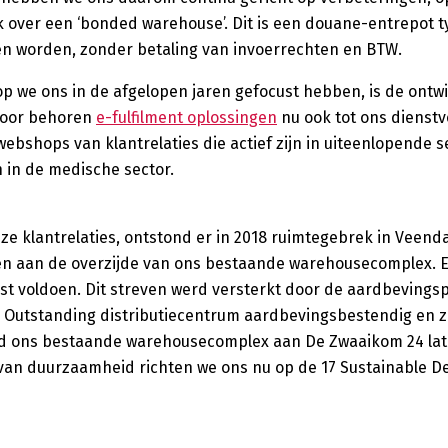
 over een ‘bonded warehouse’. Dit is een douane-entrepot t
n worden, zonder betaling van invoerrechten en BTW.
op we ons in de afgelopen jaren gefocust hebben, is de ont
rdoor behoren
e-fulfilment oplossingen
nu ook tot ons dienst
webshops van klantrelaties die actief zijn in uiteenlopende 
in de medische sector.
e klantrelaties, ontstond er in 2018 ruimtegebrek in Veen
en aan de overzijde van ons bestaande warehousecomplex. E
 voldoen. Dit streven werd versterkt door de aardbevingsp
Outstanding distributiecentrum aardbevingsbestendig en z
ijd ons bestaande warehousecomplex aan De Zwaaikom 24 la
 van duurzaamheid richten we ons nu op de 17 Sustainable 