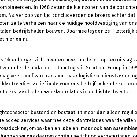
combineerden. In 1968 zetten de kleinzonen van de oprichter 
m. Na verloop van tijd concludeerden de broers echter dat
ten ze te verhuizen naar de huidige hoofdvestiging van ons
 stalen bedrijfshallen bouwen. Daarmee legden ze – letterlijk 
et hier en nu.
 Oldenburger zich meer en meer op de in-, op- en uitslag v
t veranderde nadat de Fritom Logistic Solutions Group in 19
raag verschoof van transport naar logistieke dienstverlen
klantrelaties, actief in de voor ons bedrijf bekende sectoren
et eerst aanboden aan klantrelaties in de hightechsector.
ightechsector bestond en bestaat uit meer dan alleen regulie
alue added services waarmee deze klantrelaties waarde wille
 crossdocking, ompakken en labelen, maar ook aan assemblage
ebben we ons daarom continu gericht op verbeteringen, opti