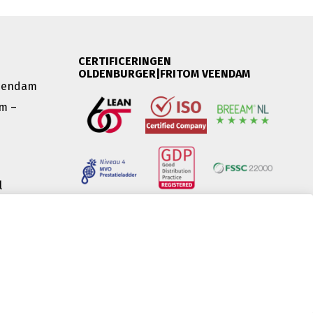
CERTIFICERINGEN
OLDENBURGER|FRITOM VEENDAM
Veendam
m –
l
OL |
(IT)
26
Privacybeleid
Privacy statement
Sanctie statement