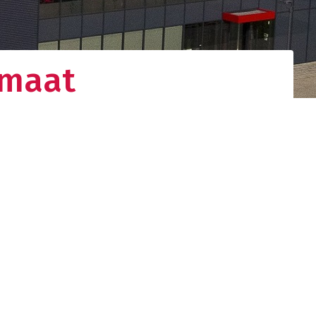
 maat
gistieke
d netwerk. Uw
nden.