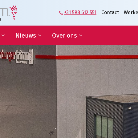
+31 598 612 551
Contact
Werke
Nieuws
Over ons
zame
Blog | Shaping the Future of
Directie en Management
kkelingsdoelen
Logistics
Kennisorganisatie
Nieuwsbrief
Onze medewerkers
werking onderwijs
In de media
Partners over ons
sponsoring en
Onze geschiedenis
erships
Predicaat Hofleverancier
 doelen
Awards Oldenburger|Fritom
Certificeringen
Nieuws