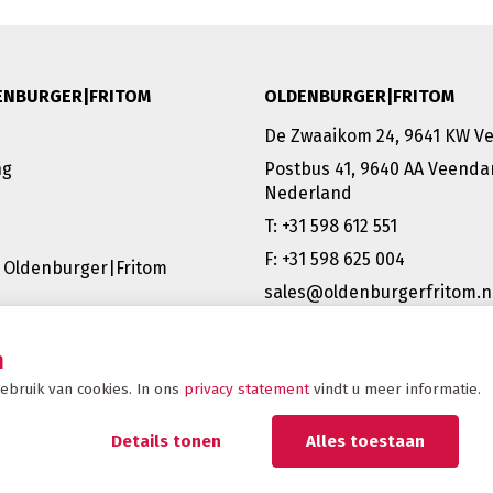
ENBURGER|FRITOM
OLDENBURGER|FRITOM
De Zwaaikom 24, 9641 KW 
ng
Postbus 41, 9640 AA Veenda
Nederland
T: +31 598 612 551
F: +31 598 625 004
 Oldenburger|Fritom
sales@oldenburgerfritom.n
VEENDAM | EMMEN | SCHIPH
TATABÁNYA (HU) | BERGAMO 
n
bruik van cookies. In ons
privacy statement
vindt u meer informatie.
Details tonen
Alles toestaan
Copyright 20
up