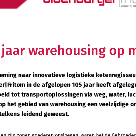
 jaar warehousing op 
ming naar innovatieve logistieke ketenregisseur
ger|Fritom in de afgelopen 105 jaar heeft afgele
eid tot transportoplossingen via weg, water, lu
 op het gebied van warehousing een veelzijdige 
 telkens leidend geweest.
 en zijn zonen goederen opsloegen, waren het de Gebroeder