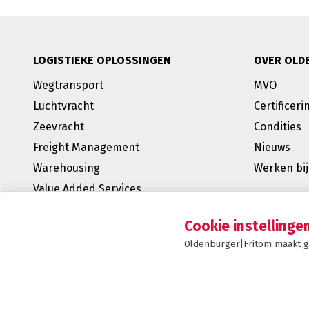
LOGISTIEKE OPLOSSINGEN
OVER OLD
Wegtransport
MVO
Luchtvracht
Certificeri
Zeevracht
Condities
Freight Management
Nieuws
Warehousing
Werken bij
Value Added Services
BREEAM Outstanding
Cookie instellinge
E-fulfilment
Oldenburger|Fritom maakt ge
Supply Chain Management
Oldenburger|Fritom is onderdeel van de Fritom Gro