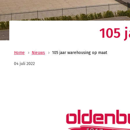
Uw allround logistiek dienstverlener met ee
wereldwijd netwerk? Oldenburger|Fritom bie
beste logistieke oplossing voor uw onderne
Verant
105 
Maatscha
ondernem
ons MVO 
Home
Nieuws
105 jaar warehousing op maat
04 juli 2022