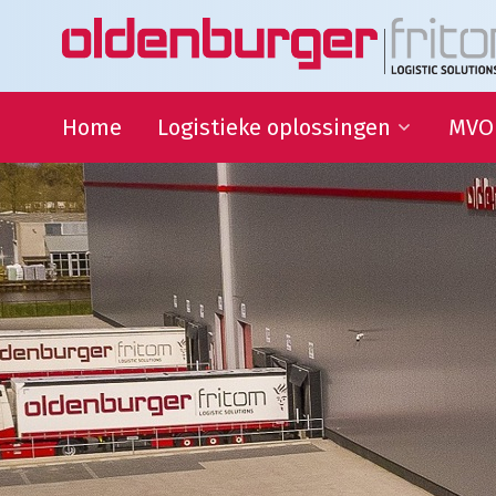
Home
Logistieke oplossingen
MVO
Transport
Duur
Ontwi
Warehousing
QHSE
Supply Chain Management
Samen
Sport
partn
Goede
Logistieke oplossingen