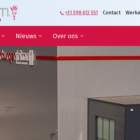
+31 598 612 551
Contact
Werke
Nieuws
Over ons
zame
Blog | Shaping the Future of
Directie en Management
kkelingsdoelen
Logistics
Kennisorganisatie
Nieuwsbrief
Onze medewerkers
werking onderwijs
In de media
Partners over ons
sponsoring en
Onze geschiedenis
erships
Predicaat Hofleverancier
 doelen
Awards Oldenburger|Fritom
Certificeringen
Nieuws