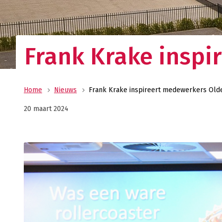
Uw allround logistiek dienstverlener met ee
wereldwijd netwerk? Oldenburger|Fritom bie
beste logistieke oplossing voor uw onderne
Verant
Frank Krake insp
Maatscha
ondernem
ons MVO 
Home
Nieuws
Frank Krake inspireert medewerkers Old
20 maart 2024