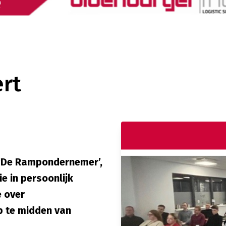
ert
 ‘De Rampondernemer’,
e in persoonlijk
e over
 te midden van