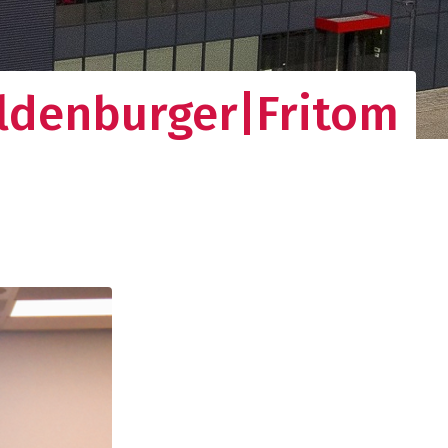
ldenburger|Fritom
gistieke
d netwerk. Uw
nden.