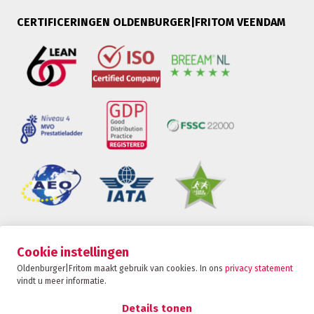
CERTIFICERINGEN OLDENBURGER|FRITOM VEENDAM
Oldenburger|Fritom is onderdeel van de Fritom
Cookie instellingen
Group
Oldenburger|Fritom maakt gebruik van cookies. In ons
privacy statement
vindt u meer informatie.
CONTACT
Copyright 2026
Details tonen
Privacybeleid