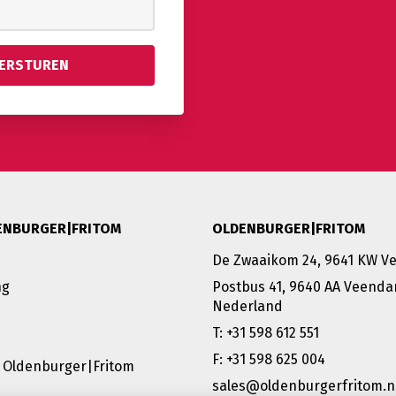
ENBURGER|FRITOM
OLDENBURGER|FRITOM
De Zwaaikom 24, 9641 KW 
ng
Postbus 41, 9640 AA Veenda
Nederland
T: +31 598 612 551
F: +31 598 625 004
 Oldenburger|Fritom
sales@oldenburgerfritom.n