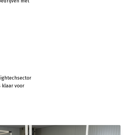
bedrijven met
 hightechsector
 klaar voor