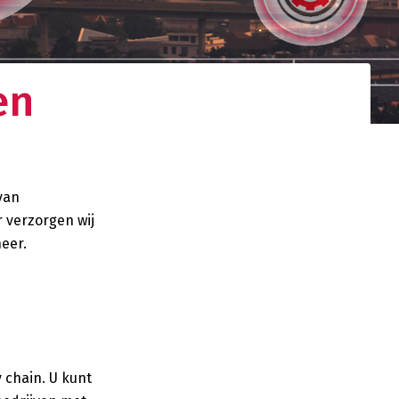
en
gistieke
d netwerk. Uw
nden.
van
 verzorgen wij
eer.
 chain. U kunt