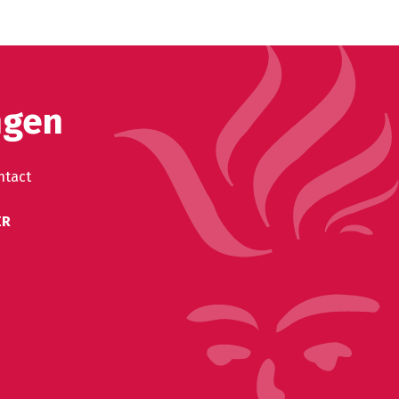
ngen
ntact
ER