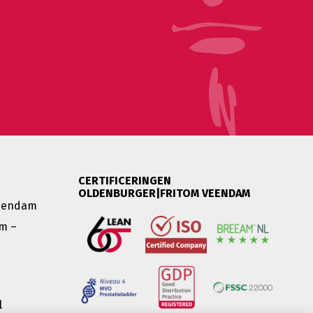
CERTIFICERINGEN
OLDENBURGER|FRITOM VEENDAM
Veendam
m –
l