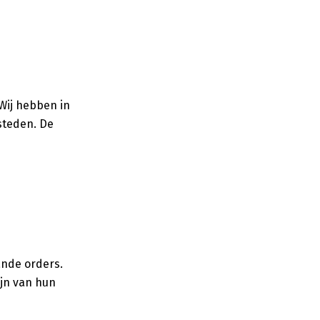
 Wij hebben in
steden. De
aande orders.
ijn van hun