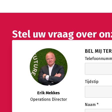
Stel uw vraag over o
BEL MIJ TE
Telefoonnum
Tijdstip
Erik Mekkes
Operations Director
Naam
*