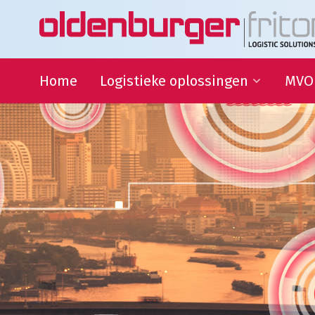
Home
Logistieke oplossingen
MVO
Transport
Duur
Ontwi
Warehousing
QHSE
Supply Chain Management
Samen
Sport
partn
Goede
Logistieke oplossingen