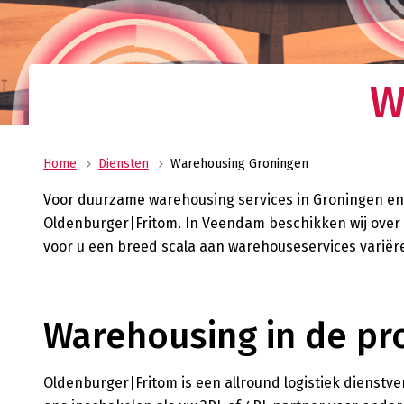
Uw allround logistiek dienstverlener met ee
wereldwijd netwerk? Oldenburger|Fritom bie
beste logistieke oplossing voor uw onderne
Verant
W
Maatscha
ondernem
ons MVO 
Home
Diensten
Warehousing Groningen
Voor duurzame warehousing services in Groningen en 
Oldenburger|Fritom. In Veendam beschikken wij over d
voor u een breed scala aan warehouseservices variër
Warehousing in de pr
Oldenburger|Fritom is een allround logistiek dienstv