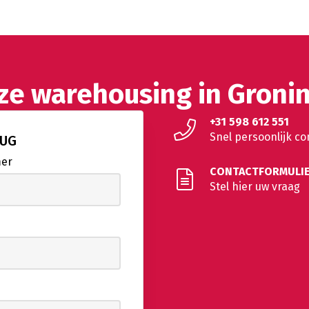
nze warehousing in Groni
+31 598 612 551
Snel persoonlijk co
RUG
mer
CONTACTFORMULI
Stel hier uw vraag