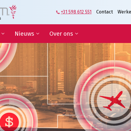
+31 598 612 551
Contact
Werke
Nieuws
Over ons
zame
Blog | Shaping the Future of
Directie en Management
kkelingsdoelen
Logistics
Kennisorganisatie
Nieuwsbrief
Onze medewerkers
werking onderwijs
In de media
Partners over ons
sponsoring en
Onze geschiedenis
erships
Predicaat Hofleverancier
 doelen
Awards Oldenburger|Fritom
Certificeringen
Nieuws