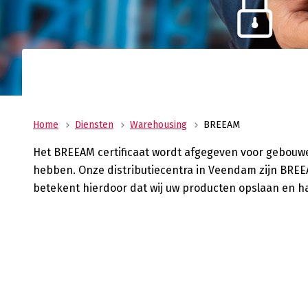
Uw allround logistiek dienstverlener met ee
wereldwijd netwerk? Oldenburger|Fritom bie
beste logistieke oplossing voor uw onderne
Verant
Maatscha
ondernem
ons MVO 
Home
Diensten
Warehousing
BREEAM
Het BREEAM certificaat wordt afgegeven voor gebouw
hebben. Onze distributiecentra in Veendam zijn BREEA
betekent hierdoor dat wij uw producten opslaan en h