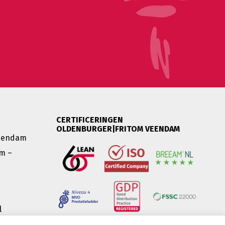
CERTIFICERINGEN
OLDENBURGER|FRITOM VEENDAM
Veendam
m –
l