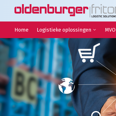
Home
Logistieke oplossingen
MVO
Transport
Duur
Ontwi
Warehousing
QHSE
Supply Chain Management
Samen
Sport
partn
Goede
Logistieke oplossingen