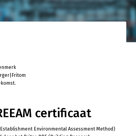
gistieke
d netwerk. Uw
nden.
kenmerk
urger|Fritom
ekomst.
EEAM certificaat
 Establishment Environmental Assessment Method)