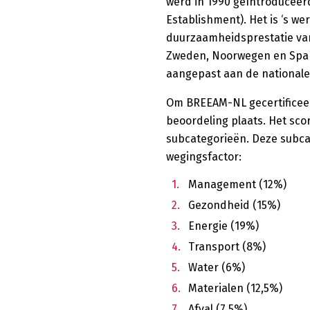
werd in 1990 geïntroduceerd
Establishment). Het is ‘s 
duurzaamheidsprestatie van
Zweden, Noorwegen en Spa
aangepast aan de nationale 
Om BREEAM-NL gecertificee
beoordeling plaats. Het sco
subcategorieën. Deze subca
wegingsfactor:
Management (12%)
Gezondheid (15%)
Energie (19%)
Transport (8%)
Water (6%)
Materialen (12,5%)
Afval (7,5%)