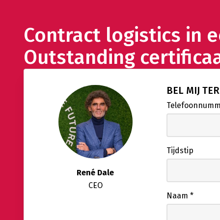
Contract logistics in
Outstanding certifica
BEL MIJ TE
Telefoonnum
Tijdstip
René Dale
CEO
Naam
*