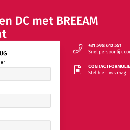
 een DC met BREEAM
at
+31 598 612 551
Snel persoonlijk co
RUG
mer
CONTACTFORMULI
Stel hier uw vraag