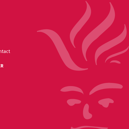
ntact
ER