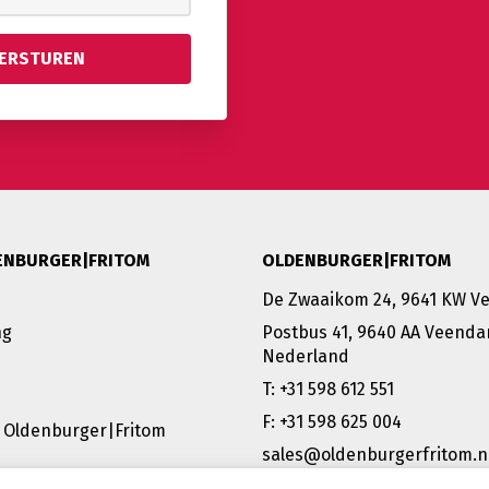
ENBURGER|FRITOM
OLDENBURGER|FRITOM
De Zwaaikom 24, 9641 KW 
ng
Postbus 41, 9640 AA Veenda
Nederland
T: +31 598 612 551
F: +31 598 625 004
 Oldenburger|Fritom
sales@oldenburgerfritom.n