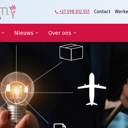
+31 598 612 551
Contact
Werke
Nieuws
Over ons
zame
Blog | Shaping the Future of
Directie en Management
kkelingsdoelen
Logistics
Kennisorganisatie
Nieuwsbrief
Onze medewerkers
werking onderwijs
In de media
Partners over ons
sponsoring en
Onze geschiedenis
erships
Predicaat Hofleverancier
 doelen
Awards Oldenburger|Fritom
Certificeringen
Nieuws