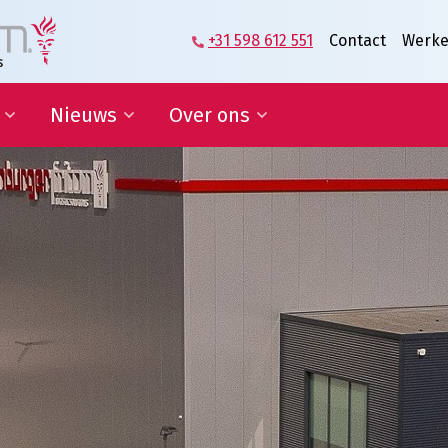
+31 598 612 551
Contact
Werke
Nieuws
Over ons
zame
Blog | Shaping the Future of
Directie en Management
kkelingsdoelen
Logistics
Kennisorganisatie
Nieuwsbrief
Onze medewerkers
werking onderwijs
In de media
Partners over ons
sponsoring en
Onze geschiedenis
erships
Predicaat Hofleverancier
 doelen
Awards Oldenburger|Fritom
Certificeringen
Nieuws