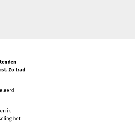
Stenden
st. Zo trad
geleerd
en ik
seling het