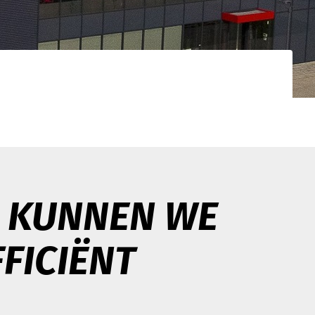
gistieke
d netwerk. Uw
nden.
A KUNNEN WE
FFICIËNT