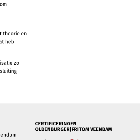
 om
 theorie en
aat heb
isatie zo
sluiting
CERTIFICERINGEN
OLDENBURGER|FRITOM VEENDAM
Veendam