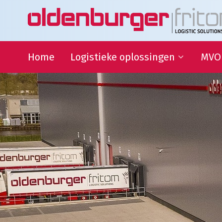
Home
Logistieke oplossingen
MVO
Transport
Duur
Ontwi
Warehousing
QHSE
Supply Chain Management
Samen
Sport
partn
Goede
Logistieke oplossingen