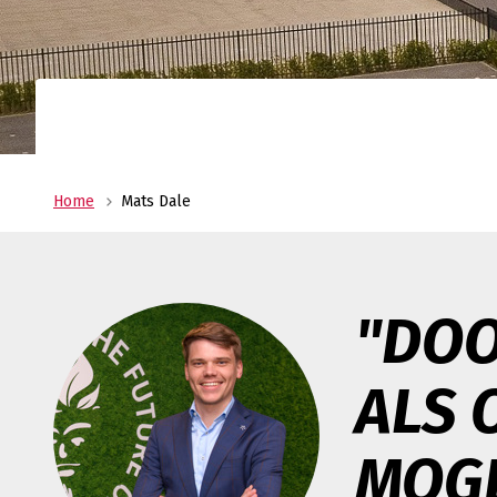
Uw allround logistiek dienstverlener met ee
wereldwijd netwerk? Oldenburger|Fritom bie
beste logistieke oplossing voor uw onderne
Verant
Maatscha
ondernem
ons MVO 
Home
Mats Dale
"DOO
ALS 
MOGE