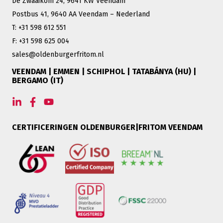
De Zwaaikom 24, 9641 KW Veendam
Postbus 41, 9640 AA Veendam – Nederland
T: +31 598 612 551
F: +31 598 625 004
sales@oldenburgerfritom.nl
VEENDAM | EMMEN | SCHIPHOL | TATABÁNYA (HU) |
BERGAMO (IT)
CERTIFICERINGEN OLDENBURGER|FRITOM VEENDAM