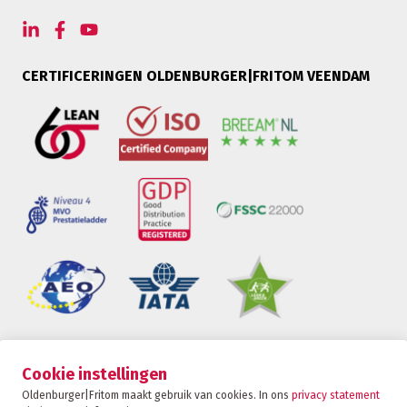
CERTIFICERINGEN OLDENBURGER|FRITOM VEENDAM
Oldenburger|Fritom is onderdeel van de Fritom
Cookie instellingen
Group
Oldenburger|Fritom maakt gebruik van cookies. In ons
privacy statement