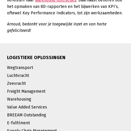
vereisten naar
warehouse instructies
. Daarnaast behoren ook
het opmaken van 8D-rapporten en het bijwerken van KPI’s,
oftewel Key Performance Indicators, tot zijn werkzaamheden.
Arnoud, bedankt voor je toegewijde inzet en van harte
gefeliciteerd!
LOGISTIEKE OPLOSSINGEN
Wegtransport
Luchtvracht
Zeevracht
Freight Management
Warehousing
Value Added Services
BREEAM Outstanding
E-fulfilment
Supply Chain Management