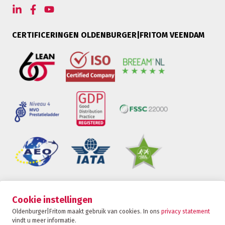
CERTIFICERINGEN OLDENBURGER|FRITOM VEENDAM
Oldenburger|Fritom is onderdeel van de Fritom
Cookie instellingen
Group
Oldenburger|Fritom maakt gebruik van cookies. In ons
privacy statement
vindt u meer informatie.