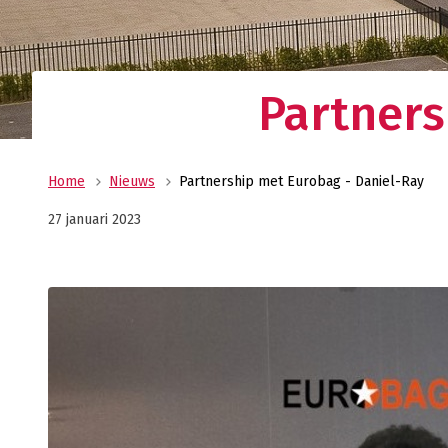
Uw allround logistiek dienstverlener met ee
wereldwijd netwerk? Oldenburger|Fritom bie
beste logistieke oplossing voor uw onderne
Verant
Partners
Maatscha
ondernem
ons MVO 
Home
Nieuws
Partnership met Eurobag - Daniel-Ray
27 januari 2023