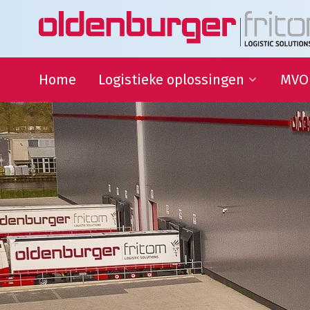
Home
Logistieke oplossingen
MVO
Transport
Duur
Ontwi
Warehousing
QHSE
Supply Chain Management
Samen
Sport
partn
Goede
Logistieke oplossingen