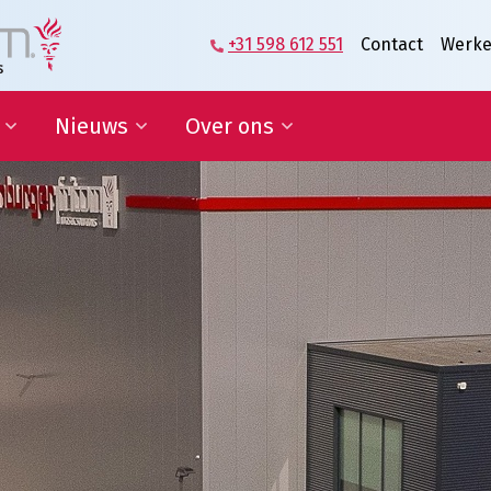
+31 598 612 551
Contact
Werke
Nieuws
Over ons
zame
Blog | Shaping the Future of
Directie en Management
kkelingsdoelen
Logistics
Kennisorganisatie
Nieuwsbrief
Onze medewerkers
werking onderwijs
In de media
Partners over ons
sponsoring en
Onze geschiedenis
erships
Predicaat Hofleverancier
 doelen
Awards Oldenburger|Fritom
Certificeringen
Nieuws