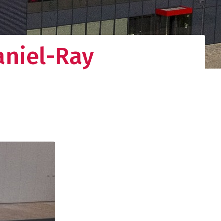
aniel-Ray
gistieke
d netwerk. Uw
nden.