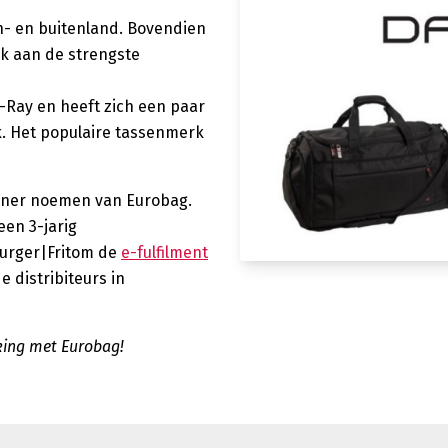
en- en buitenland. Bovendien
uk aan de strengste
l-Ray en heeft zich een paar
k. Het populaire tassenmerk
rtner noemen van Eurobag.
en 3-jarig
burger|Fritom de
e-fulfilment
 distribiteurs in
king met Eurobag!