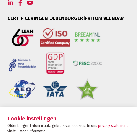
CERTIFICERINGEN OLDENBURGER|FRITOM VEENDAM
Oldenburger|Fritom is onderdeel van de Fritom
Cookie instellingen
Group
Oldenburger|Fritom maakt gebruik van cookies. In ons
privacy statement
vindt u meer informatie.
CONTACT
Copyright 2026