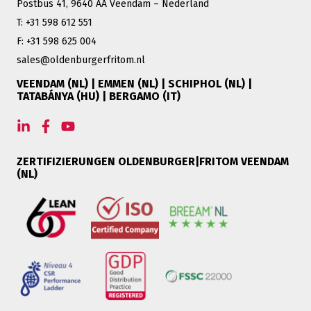
Postbus 41, 9640 AA Veendam – Nederland
T: +31 598 612 551
F: +31 598 625 004
sales@oldenburgerfritom.nl
VEENDAM (NL) | EMMEN (NL) | SCHIPHOL (NL) |
TATABÁNYA (HU) | BERGAMO (IT)
ZERTIFIZIERUNGEN OLDENBURGER|FRITOM VEENDAM
(NL)