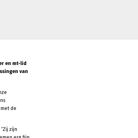
er en mt-lid
ossingen van
nze
ens
t met de
Zij zijn
emen erg fijn.