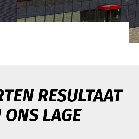
gistieke
d netwerk. Uw
nden.
RTEN RESULTAAT
N ONS LAGE