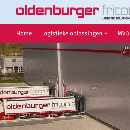
Home
Logistieke oplossingen
MVO
Transport
Duur
Ontwi
Warehousing
QHSE
Supply Chain Management
Samen
Sport
partn
Goede
Logistieke oplossingen