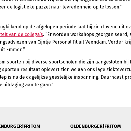
er de logistieke puzzel naar tevredenheid op te lossen.”
rugkijkend op de afgelopen periode laat hij zich lovend uit ov
iteit van de collega’s
. “Er worden workshops georganiseerd, s
gsadviezen van Cijntje Personal Fit uit Veendam. Verder krij
uit Emmen.”
 sporten bij diverse sportscholen die zijn aangesloten bij b
 sporten resultaat oplevert zien we aan ons lage ziekteverzu
lep is na de dagelijkse geestelijke inspanning. Daarnaast pro
e uitdaging aan te gaan.”
ENBURGER|FRITOM
OLDENBURGER|FRITOM