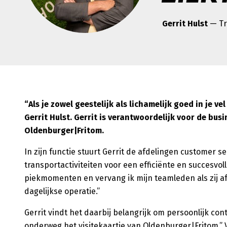
Gerrit Hulst
— Tr
“Als je zowel geestelijk als lichamelijk goed in je v
Gerrit Hulst. Gerrit is verantwoordelijk voor de bu
Oldenburger|Fritom.
In zijn functie stuurt Gerrit de afdelingen customer s
transportactiviteiten voor een efficiënte en succesvol
piekmomenten en vervang ik mijn teamleden als zij afw
dagelijkse operatie.”
Gerrit vindt het daarbij belangrijk om persoonlijk con
onderweg het visitekaartje van Oldenburger|Fritom.” Ve