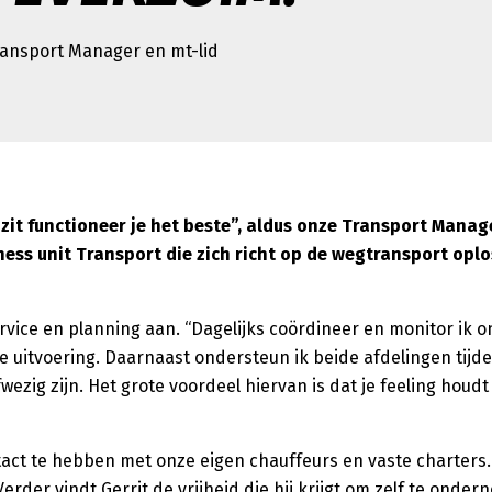
ansport Manager en mt-lid
el zit functioneer je het beste”, aldus onze Transport Manag
siness unit Transport die zich richt op de wegtransport opl
ervice en planning aan. “Dagelijks coördineer en monitor ik o
le uitvoering. Daarnaast ondersteun ik beide afdelingen tijd
ezig zijn. Het grote voordeel hiervan is dat je feeling houd
tact te hebben met onze eigen chauffeurs en vaste charters. “
rder vindt Gerrit de vrijheid die hij krijgt om zelf te ondern