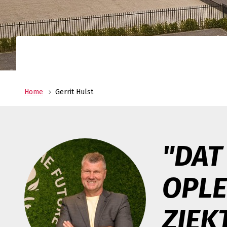
Uw allround logistiek dienstverlener met ee
wereldwijd netwerk? Oldenburger|Fritom bie
beste logistieke oplossing voor uw onderne
Verant
Maatscha
ondernem
ons MVO 
Home
Gerrit Hulst
"DAT
OPLE
ZIEK