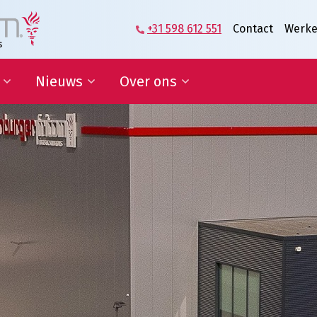
+31 598 612 551
Contact
Werke
Nieuws
Over ons
zame
Blog | Shaping the Future of
Directie en Management
kkelingsdoelen
Logistics
Kennisorganisatie
Nieuwsbrief
Onze medewerkers
werking onderwijs
In de media
Partners over ons
sponsoring en
Onze geschiedenis
erships
Predicaat Hofleverancier
 doelen
Awards Oldenburger|Fritom
Certificeringen
Nieuws