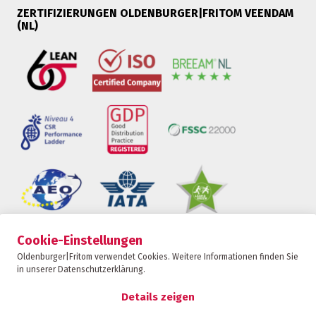
ZERTIFIZIERUNGEN OLDENBURGER|FRITOM VEENDAM
(NL)
Cookie-Einstellungen
Oldenburger|Fritom ist Teil der Fritom Group
Oldenburger|Fritom verwendet Cookies. Weitere Informationen finden Sie
in unserer Datenschutzerklärung.
KONTAKT
Copyright 2026
Details zeigen
Datenschutz-Bestimmungen