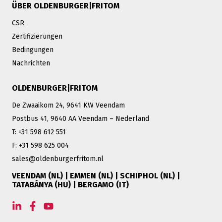
ÜBER OLDENBURGER|FRITOM
CSR
Zertifizierungen
Bedingungen
Nachrichten
OLDENBURGER|FRITOM
De Zwaaikom 24, 9641 KW Veendam
Postbus 41, 9640 AA Veendam – Nederland
T: +31 598 612 551
F: +31 598 625 004
sales@oldenburgerfritom.nl
VEENDAM (NL) | EMMEN (NL) | SCHIPHOL (NL) |
TATABÁNYA (HU) | BERGAMO (IT)