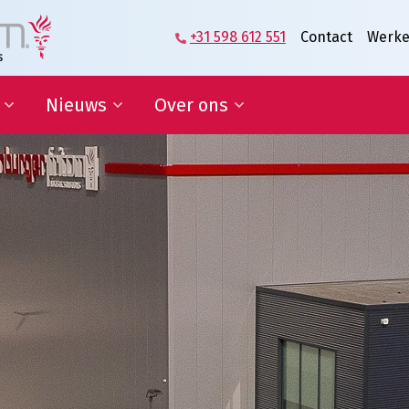
+31 598 612 551
Contact
Werke
Nieuws
Over ons
zame
Blog | Shaping the Future of
Directie en Management
kkelingsdoelen
Logistics
Kennisorganisatie
Nieuwsbrief
Onze medewerkers
werking onderwijs
In de media
Partners over ons
sponsoring en
Onze geschiedenis
erships
Predicaat Hofleverancier
 doelen
Awards Oldenburger|Fritom
Certificeringen
Nieuws