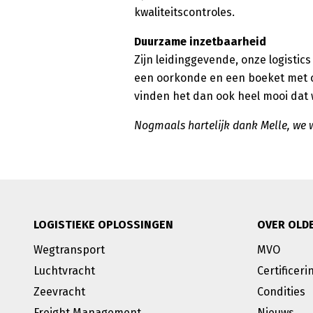
kwaliteitscontroles.
Duurzame inzetbaarheid
Zijn leidinggevende, onze logisti
een oorkonde en een boeket met c
vinden het dan ook heel mooi dat 
Nogmaals hartelijk dank Melle, we w
LOGISTIEKE OPLOSSINGEN
OVER OLD
Wegtransport
MVO
Luchtvracht
Certificeri
Zeevracht
Condities
Freight Management
Nieuws