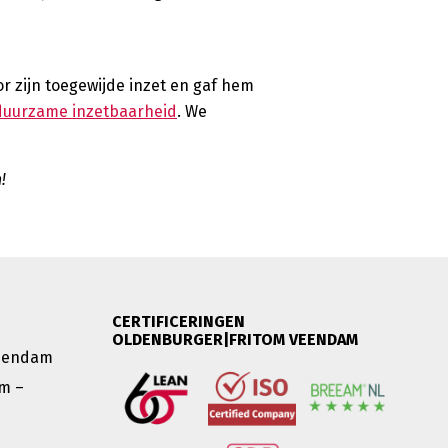
r zijn toegewijde inzet en gaf hem
duurzame inzetbaarheid
. We
!
CERTIFICERINGEN
OLDENBURGER|FRITOM VEENDAM
Veendam
m –