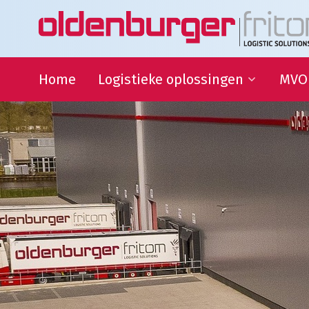
Home
Logistieke oplossingen
MVO
Transport
Duur
Ontwi
Warehousing
QHSE
Supply Chain Management
Samen
Sport
partn
Goede
Logistieke oplossingen