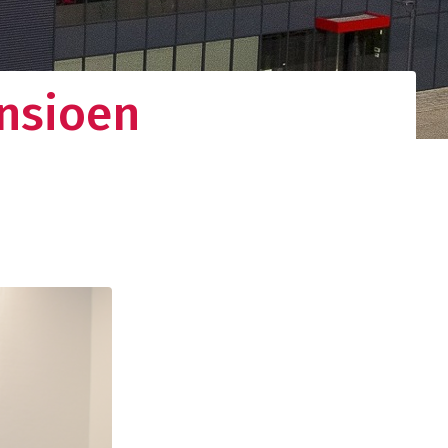
ensioen
gistieke
d netwerk. Uw
nden.