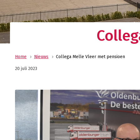
Uw allround logistiek dienstverlener met ee
wereldwijd netwerk? Oldenburger|Fritom bie
beste logistieke oplossing voor uw onderne
Verant
Colleg
Maatscha
ondernem
ons MVO 
Home
Nieuws
Collega Melle Vleer met pensioen
20 juli 2023