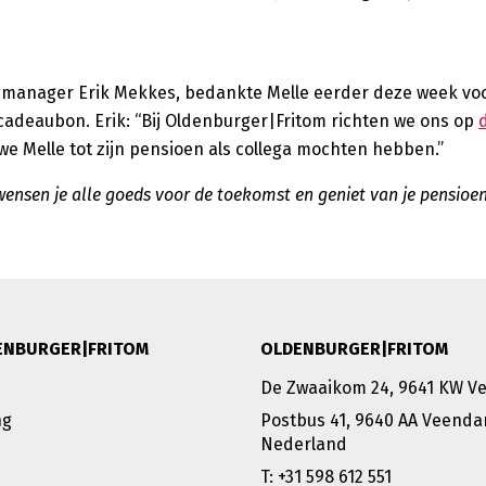
cs manager Erik Mekkes, bedankte Melle eerder deze week voo
adeaubon. Erik: “Bij Oldenburger|Fritom richten we ons op
we Melle tot zijn pensioen als collega mochten hebben.”
ensen je alle goeds voor de toekomst en geniet van je pensioen
ENBURGER|FRITOM
OLDENBURGER|FRITOM
De Zwaaikom 24, 9641 KW 
ng
Postbus 41, 9640 AA Veenda
Nederland
T: +31 598 612 551