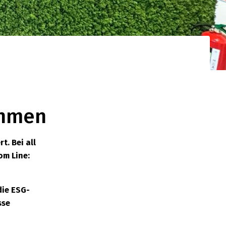
ehmen
t. Bei all
om Line:
die ESG-
sse