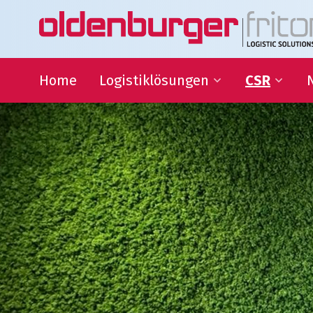
Home
Logistiklösungen
CSR
Transport
Nachhaltigke
Warehousing
QHSE
Supply Chain Management
Bildungszus
Sponsoring
Gesellschaftl
Organisatio
Logistiklösungen