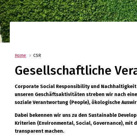
Ihr Logistikdienstleister mit weltweitem Net
Oldenburger|Fritom bietet Ihnen die beste
Logistiklösung für Ihr Unternehmen.
Home
CSR
Gesellschaftliche Ve
Corporate Social Responsibility und Nachhaltigkeit 
unseren Geschäftsaktivitäten streben wir nach eine
soziale Verantwortung (People), ökologische Auswirk
Dabei bekennen wir uns zu den Sustainable Developm
Kriterien (Environmental, Social, Governance), mit
transparent machen.