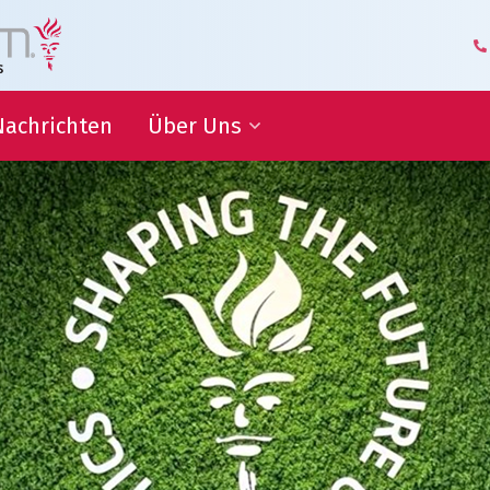
Nachrichten
Über Uns
itsziele
Geschäftsführung und
Management
Logistik-Kompetenzzentrum
ammenarbeit
Unsere Mitarbeiter
Geschäftspartner über Uns
iche
nen
Unsere Geschichte
Hoflieferant
Awards
Zertifizierungen