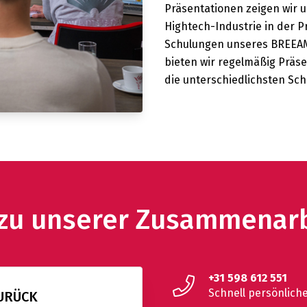
Präsentationen zeigen wir 
Hightech-Industrie in der P
Schulungen unseres BREEAM 
bieten wir regelmäßig Präs
die unterschiedlichsten Sc
 zu unserer Zusammenar
+31 598 612 551
Schnell persönlich
ZURÜCK