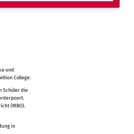
ka und
ltion College.
 Schüler die
orderpoort.
richt (MBO).
dung in