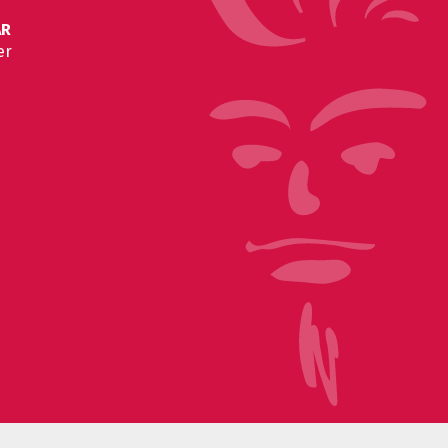
AR
er