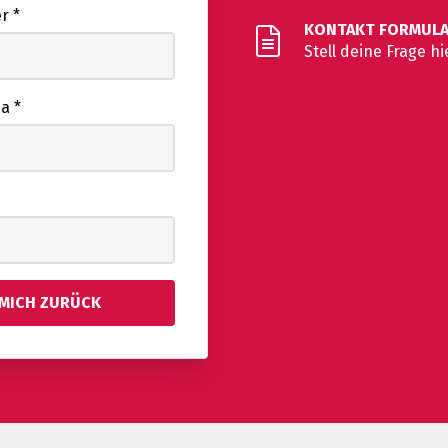
er
*
KONTAKT FORMUL
Stell deine Frage hi
ma
*