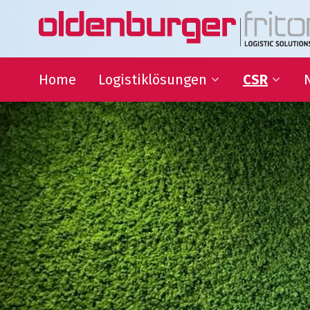
Home
Logistiklösungen
CSR
Transport
Nachhaltigke
Warehousing
QHSE
Supply Chain Management
Bildungszus
Sponsoring
Gesellschaftl
Organisatio
Logistiklösungen