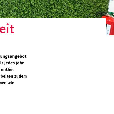
eit
ldungsangebot
r jedes Jahr
renthe.
arbeiten zudem
men wie