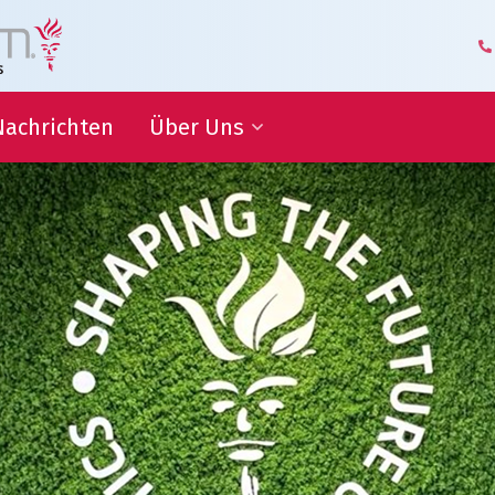
Nachrichten
Über Uns
itsziele
Geschäftsführung und
Management
Logistik-Kompetenzzentrum
ammenarbeit
Unsere Mitarbeiter
Geschäftspartner über Uns
iche
nen
Unsere Geschichte
Hoflieferant
Awards
Zertifizierungen