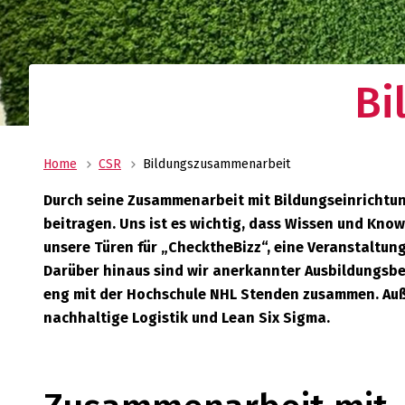
Ihr Logistikdienstleister mit weltweitem Net
Oldenburger|Fritom bietet Ihnen die beste
Logistiklösung für Ihr Unternehmen.
Bi
Home
CSR
Bildungszusammenarbeit
Durch seine Zusammenarbeit mit Bildungseinrichtu
beitragen. Uns ist es wichtig, dass Wissen und Kno
unsere Türen für „ChecktheBizz“, eine Veranstaltun
Darüber hinaus sind wir anerkannter Ausbildungsbe
eng mit der Hochschule NHL Stenden zusammen. Au
nachhaltige Logistik und Lean Six Sigma.