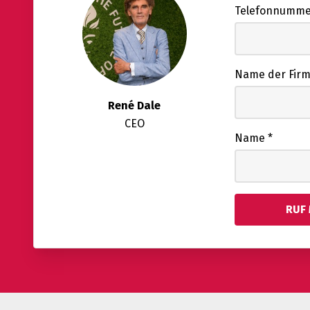
Telefonnumm
Name der Fir
René Dale
CEO
Name
*