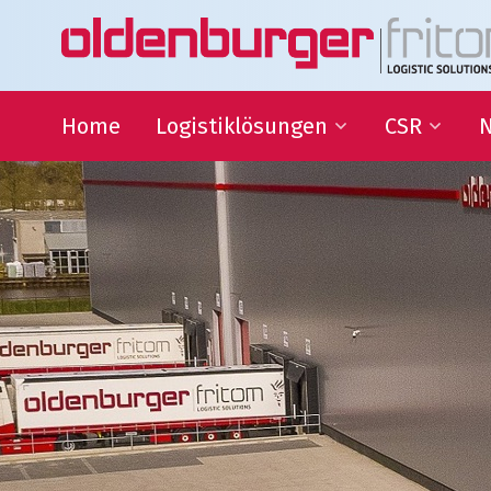
Home
Logistiklösungen
CSR
N
Transport
Nachhaltigke
Warehousing
QHSE
Supply Chain Management
Bildungszus
Sponsoring
Gesellschaftl
Organisatio
Logistiklösungen