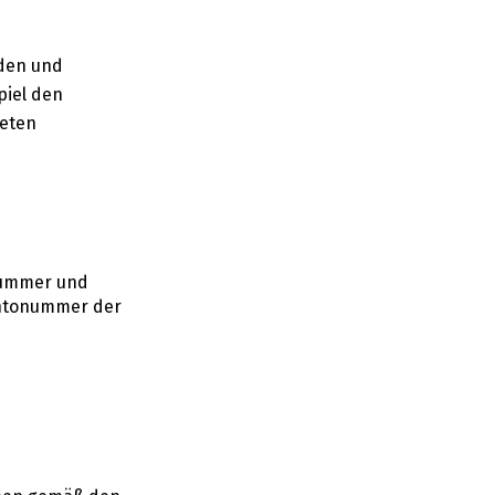
nden und
piel den
teten
nnummer und
ontonummer der