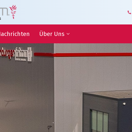
achrichten
Über Uns
itsziele
Geschäftsführung und
Management
Logistik-Kompetenzzentrum
ammenarbeit
Unsere Mitarbeiter
Geschäftspartner über Uns
iche
nen
Unsere Geschichte
Hoflieferant
Awards
Zertifizierungen