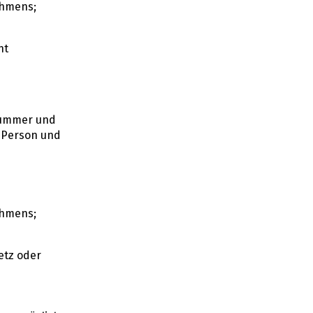
ehmens;
ht
nnummer und
n Person und
ehmens;
etz oder