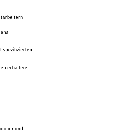
itarbeitern
mens;
 spezifizierten
ten erhalten:
nnummer und