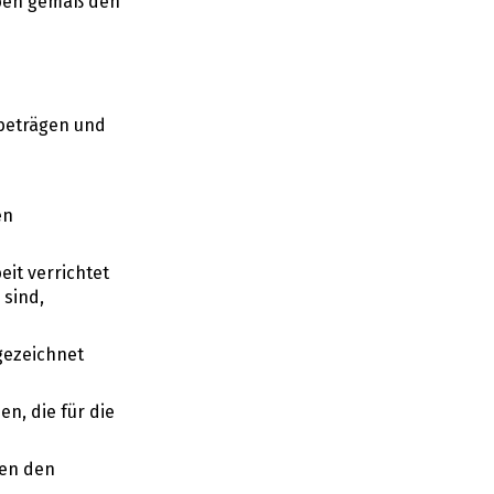
aben gemäß den
beträgen und
en
it verrichtet
 sind,
gezeichnet
n, die für die
ten den