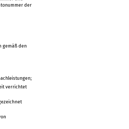
ontonummer der
en gemäß den
achleistungen;
t verrichtet
gezeichnet
von