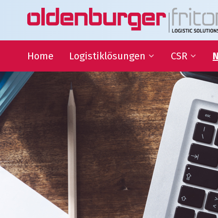
Home
Logistiklösungen
CSR
N
Transport
Nachhaltigke
Warehousing
QHSE
Supply Chain Management
Bildungszus
Sponsoring
Gesellschaftl
Organisatio
Logistiklösungen