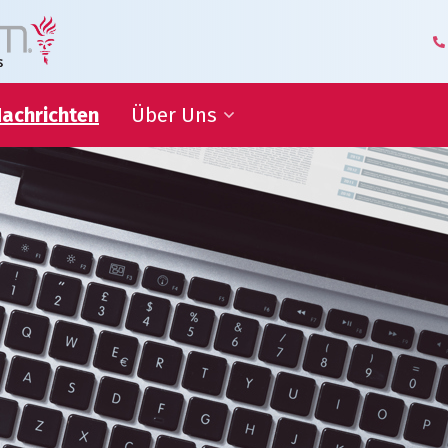
achrichten
Über Uns
itsziele
Geschäftsführung und
Management
Logistik-Kompetenzzentrum
ammenarbeit
Unsere Mitarbeiter
Geschäftspartner über Uns
iche
nen
Unsere Geschichte
Hoflieferant
Awards
Zertifizierungen