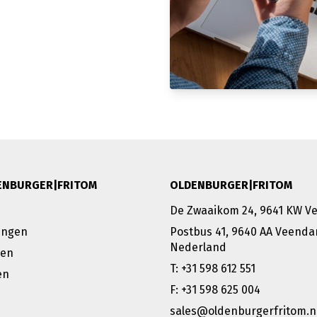
ENBURGER|FRITOM
OLDENBURGER|FRITOM
De Zwaaikom 24, 9641 KW 
rungen
Postbus 41, 9640 AA Veenda
Nederland
gen
T: +31 598 612 551
en
F: +31 598 625 004
sales@oldenburgerfritom.n