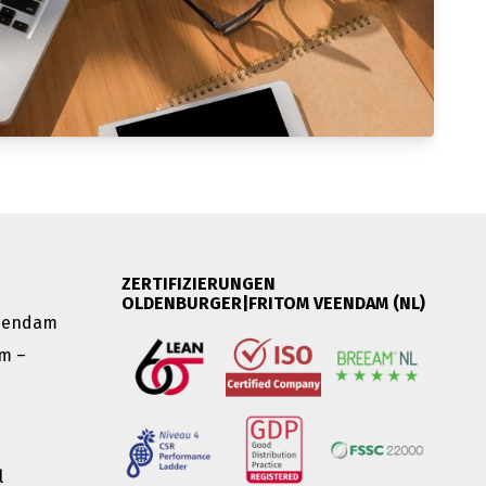
ZERTIFIZIERUNGEN
OLDENBURGER|FRITOM VEENDAM (NL)
Veendam
m –
l