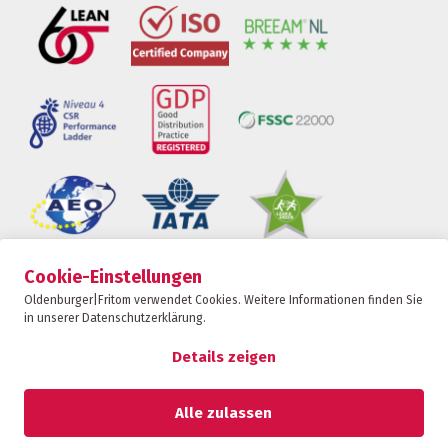
Cookie-Einstellungen
Oldenburger|Fritom ist Teil der Fritom Group
Oldenburger|Fritom verwendet Cookies. Weitere Informationen finden Sie
in unserer Datenschutzerklärung.
KONTAKT
Copyright 2026
Details zeigen
Datenschutz-Bestimmungen
Datenschutzerklärung
Alle zulassen
Sanktionserklärung