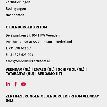
Zertifizierungen
Bedingungen
Nachrichten
OLDENBURGER|FRITOM
De Zwaaikom 24, 9641 KW Veendam
Postbus 41, 9640 AA Veendam – Nederland
T: +31 598 612 551
F: +31 598 625 004
sales@oldenburgerfritom.nl
VEENDAM (NL) | EMMEN (NL) | SCHIPHOL (NL) |
TATABÁNYA (HU) | BERGAMO (IT)
ZERTIFIZIERUNGEN OLDENBURGER|FRITOM VEENDAM
(NL)