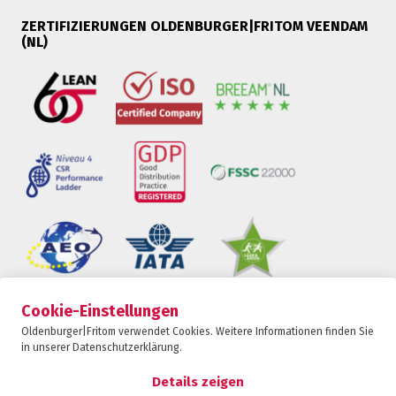
ZERTIFIZIERUNGEN OLDENBURGER|FRITOM VEENDAM
(NL)
Cookie-Einstellungen
Oldenburger|Fritom ist Teil der Fritom Group
Oldenburger|Fritom verwendet Cookies. Weitere Informationen finden Sie
in unserer Datenschutzerklärung.
KONTAKT
Copyright 2026
Details zeigen
Datenschutz-Bestimmungen