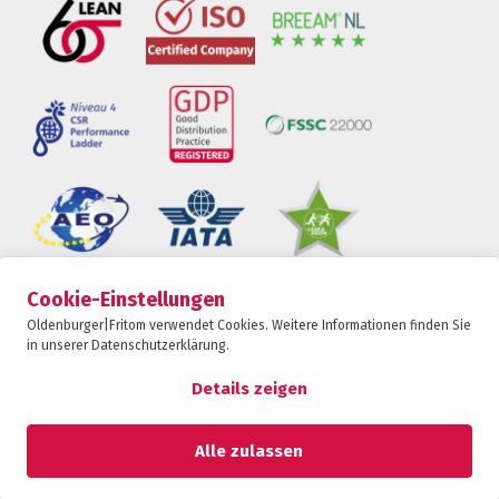
Cookie-Einstellungen
Oldenburger|Fritom ist Teil der Fritom Group
Oldenburger|Fritom verwendet Cookies. Weitere Informationen finden Sie
in unserer Datenschutzerklärung.
KONTAKT
Copyright 2026
Details zeigen
Datenschutz-Bestimmungen
Datenschutzerklärung
Alle zulassen
Sanktionserklärung