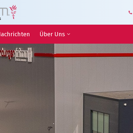
achrichten
Über Uns
itsziele
Geschäftsführung und
Management
Logistik-Kompetenzzentrum
ammenarbeit
Unsere Mitarbeiter
Geschäftspartner über Uns
iche
nen
Unsere Geschichte
Hoflieferant
Awards
Zertifizierungen