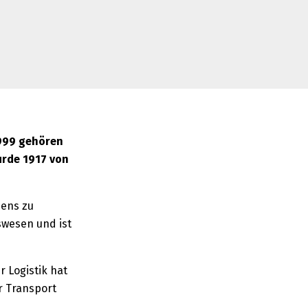
1999 gehören
urde 1917 von
mens zu
swesen und ist
 Logistik hat
ür Transport