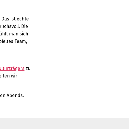
 Das ist echte
uchsvoll. Die
ühlt man sich
pieltes Team,
ulturträgers
zu
iten wir
gen Abends.