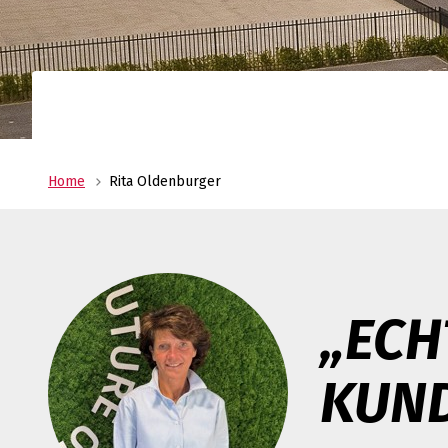
Ihr Logistikdienstleister mit weltweitem Net
Oldenburger|Fritom bietet Ihnen die beste
Logistiklösung für Ihr Unternehmen.
Home
Rita Oldenburger
„ECH
KUN