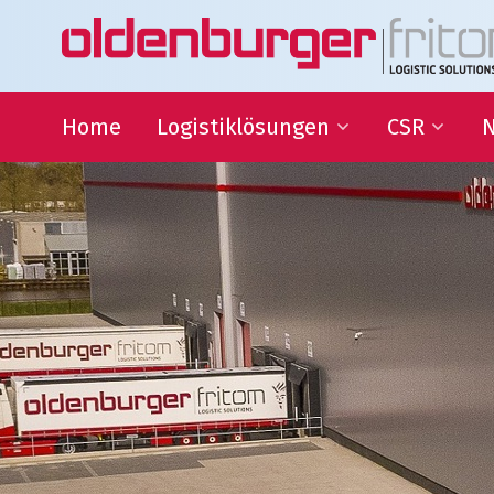
Home
Logistiklösungen
CSR
N
Transport
Nachhaltigke
Warehousing
QHSE
Supply Chain Management
Bildungszus
Sponsoring
Gesellschaftl
Organisatio
Logistiklösungen