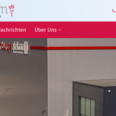
achrichten
Über Uns
itsziele
Geschäftsführung und
Management
Logistik-Kompetenzzentrum
ammenarbeit
Unsere Mitarbeiter
Geschäftspartner über Uns
iche
nen
Unsere Geschichte
Hoflieferant
Awards
Zertifizierungen