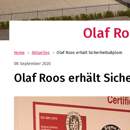
Ihr Logistikdienstleister mit weltweitem Net
Oldenburger|Fritom bietet Ihnen die beste
Logistiklösung für Ihr Unternehmen.
Olaf Ro
Home
Aktuelles
Olaf Roos erhält Sicherheitsdiplom
08 September 2020
Olaf Roos erhält Sich