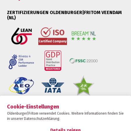
ZERTIFIZIERUNGEN OLDENBURGER|FRITOM VEENDAM
(NL)
Cookie-Einstellungen
Oldenburger|Fritom ist Teil der Fritom Group
Oldenburger|Fritom verwendet Cookies. Weitere Informationen finden Sie
in unserer Datenschutzerklärung.
KONTAKT
Copyright 2026
Details zeigen