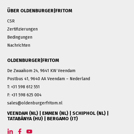
ÜBER OLDENBURGER|FRITOM
CSR
Zertifizierungen
Bedingungen
Nachrichten
OLDENBURGER|FRITOM
De Zwaaikom 24, 9641 KW Veendam
Postbus 41, 9640 AA Veendam – Nederland
T: +31 598 612 551
F: +31 598 625 004
sales@oldenburgerfritom.nl
VEENDAM (NL) | EMMEN (NL) | SCHIPHOL (NL) |
TATABÁNYA (HU) | BERGAMO (IT)