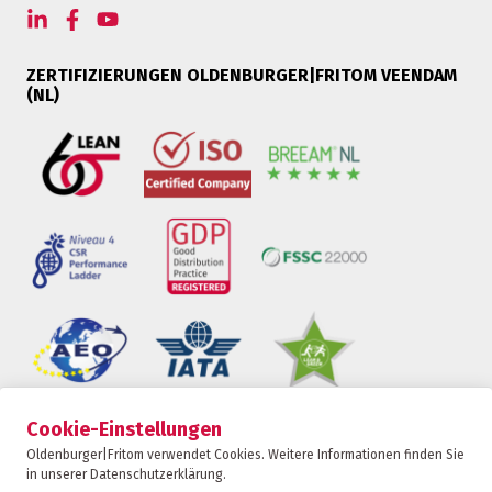
ZERTIFIZIERUNGEN OLDENBURGER|FRITOM VEENDAM
(NL)
Cookie-Einstellungen
Oldenburger|Fritom ist Teil der Fritom Group
Oldenburger|Fritom verwendet Cookies. Weitere Informationen finden Sie
in unserer Datenschutzerklärung.
KONTAKT