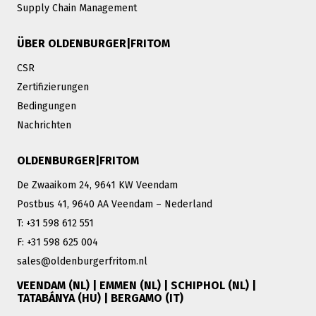
Supply Chain Management
ÜBER OLDENBURGER|FRITOM
CSR
Zertifizierungen
Bedingungen
Nachrichten
OLDENBURGER|FRITOM
De Zwaaikom 24, 9641 KW Veendam
Postbus 41, 9640 AA Veendam – Nederland
T: +31 598 612 551
F: +31 598 625 004
sales@oldenburgerfritom.nl
VEENDAM (NL) | EMMEN (NL) | SCHIPHOL (NL) |
TATABÁNYA (HU) | BERGAMO (IT)